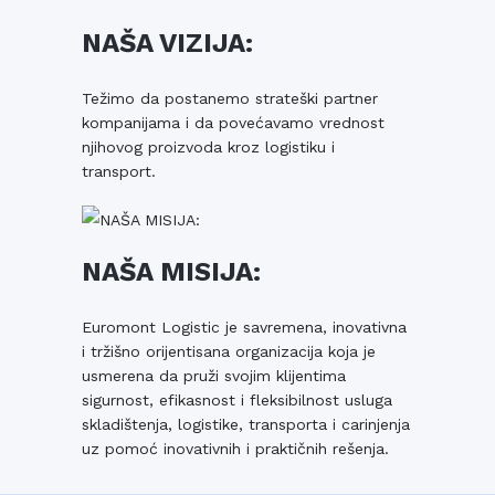
NAŠA VIZIJA:
Težimo da postanemo strateški partner
kompanijama i da povećavamo vrednost
njihovog proizvoda kroz logistiku i
transport.
NAŠA MISIJA:
Euromont Logistic je savremena, inovativna
i tržišno orijentisana organizacija koja je
usmerena da pruži svojim klijentima
sigurnost, efikasnost i fleksibilnost usluga
skladištenja, logistike, transporta i carinjenja
uz pomoć inovativnih i praktičnih rešenja.