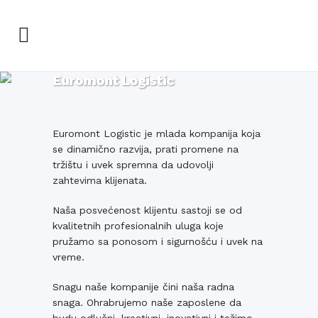
Euromont Logistic
Euromont Logistic je mlada kompanija koja
se dinamično razvija, prati promene na
tržištu i uvek spremna da udovolji
zahtevima klijenata.
Naša posvećenost klijentu sastoji se od
kvalitetnih profesionalnih uluga koje
pružamo sa ponosom i sigurnošću i uvek na
vreme.
Snagu naše kompanije čini naša radna
snaga. Ohrabrujemo naše zaposlene da