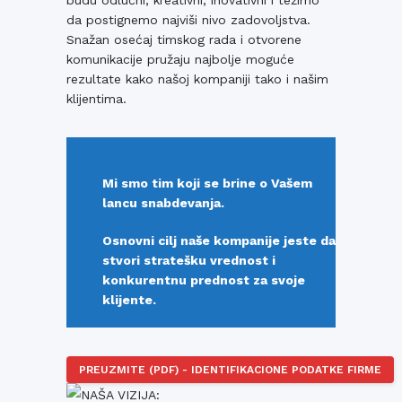
budu odlučni, kreativni, inovativni i težimo
da postignemo najviši nivo zadovoljstva.
Snažan osećaj timskog rada i otvorene
komunikacije pružaju najbolje moguće
rezultate kako našoj kompaniji tako i našim
klijentima.
Mi smo tim koji se brine o Vašem
lancu snabdevanja.
Osnovni cilj naše kompanije jeste da
stvori stratešku vrednost i
konkurentnu prednost za svoje
klijente.
PREUZMITE (PDF) - IDENTIFIKACIONE PODATKE FIRME