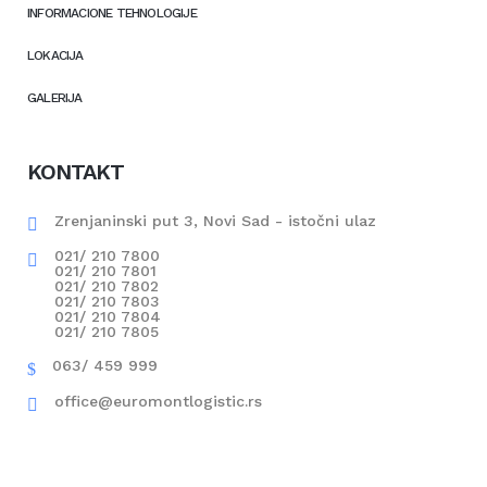
INFORMACIONE TEHNOLOGIJE
LOKACIJA
GALERIJA
KONTAKT
Zrenjaninski put 3, Novi Sad - istočni ulaz
021/ 210 7800
021/ 210 7801
021/ 210 7802
021/ 210 7803
021/ 210 7804
021/ 210 7805
063/ 459 999
office@euromontlogistic.rs