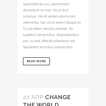
splendide ea usu, adversarium
dissentiunt ne mel. His ei illud
volumus. Vel et veniam atomorum
referrentur, has simul exerci tibique an.
Cu est etiam sanctus pertinax. An
luptatum temporibus vituperatoribus
per, cu erat offendit phaedrum est.
Sapientem erroribus adolescens...
READ MORE
27 АПР
CHANGE
THE WORLD.