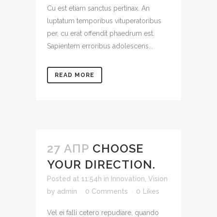
Cu est etiam sanctus pertinax. An
luptatum temporibus vituperatoribus
per, cu erat offendit phaedrum est.
Sapientem erroribus adolescens...
READ MORE
27 АПР
CHOOSE
YOUR DIRECTION.
Posted at 11:54h
in
Innovation
,
Vision
by
admin
0 Comments
0
Likes
Vel ei falli cetero repudiare, quando