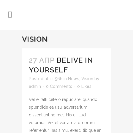
VISION
27 АПР
BELIVE IN
YOURSELF
Posted at 11:56h
in
News
,
Vision
by
admin
0 Comments
0
Likes
Vel ei falli cetero repudiare, quando
splendide ea usu, adversarium
dissentiunt ne mel. His ei illud
volumus. Vel et veniam atomorum
referrentur, has simul exerci tibique an.