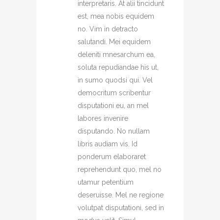
interpretaris. At alii tincidunt
est, mea nobis equidem
no. Vim in detracto
salutandi. Mei equidem
deleniti mnesarchum ea,
soluta repudiandae his ut,
in sumo quodsi qui. Vel
democritum scribentur
disputationi eu, an mel
labores invenire
disputando. No nullam
libris audiam vis. Id
ponderum elaboraret
reprehendunt quo, mel no
utamur petentium
deseruisse. Mel ne regione
volutpat disputationi, sed in