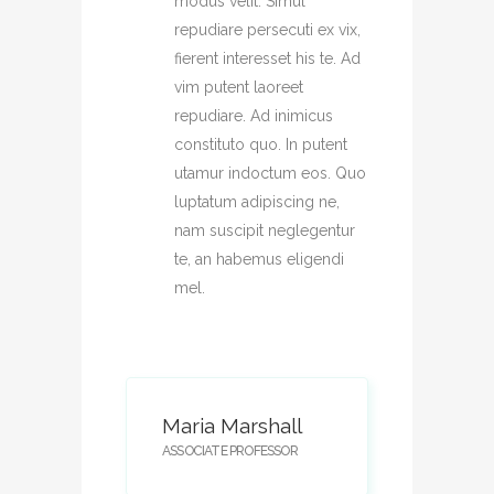
modus velit. Simul
repudiare persecuti ex vix,
fierent interesset his te. Ad
vim putent laoreet
repudiare. Ad inimicus
constituto quo. In putent
utamur indoctum eos. Quo
luptatum adipiscing ne,
nam suscipit neglegentur
te, an habemus eligendi
mel.
Maria Marshall
ASSOCIATE PROFESSOR