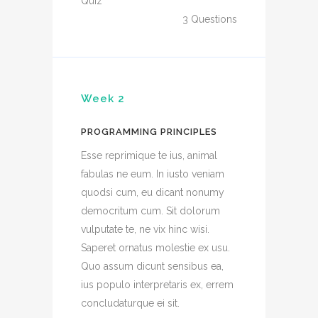
Quiz
3
Questions
Week 2
PROGRAMMING PRINCIPLES
Esse reprimique te ius, animal
fabulas ne eum. In iusto veniam
quodsi cum, eu dicant nonumy
democritum cum. Sit dolorum
vulputate te, ne vix hinc wisi.
Saperet ornatus molestie ex usu.
Quo assum dicunt sensibus ea,
ius populo interpretaris ex, errem
concludaturque ei sit.