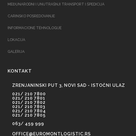
MEĐUNARODNI I UNUTRAŠNJI TRANSPORT I ŠPEDICIJA
CARINSKO POSREDOVANJE
INFORMACIONE TEHNOLOGIJE
LOKACIJA
GALERIJA
KONTAKT
ZRENJANINSKI PUT 3, NOVI SAD - ISTOČNI ULAZ
021/ 210 7800
021/ 210 7801
021/ 210 7802
021/ 210 7803
021/ 210 7804
021/ 210 7805
063/ 459 999
OFFICE@EUROMONTLOGISTIC.RS